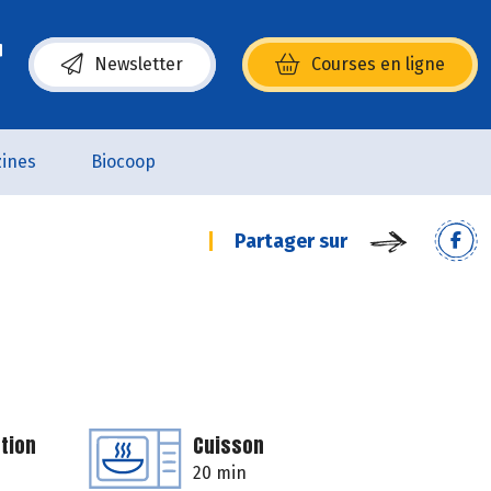
Newsletter
Courses en ligne
(s’ouvre dans une nouvelle fenêtre)
ines
Biocoop
Partager sur
tion
Cuisson
20 min