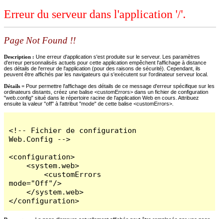
Erreur du serveur dans l'application '/'.
Page Not Found !!
Description :
Une erreur d'application s'est produite sur le serveur. Les paramètres
d'erreur personnalisés actuels pour cette application empêchent l'affichage à distance
des détails de l'erreur de l'application (pour des raisons de sécurité). Cependant, ils
peuvent être affichés par les navigateurs qui s'exécutent sur l'ordinateur serveur local.
Détails =
Pour permettre l'affichage des détails de ce message d'erreur spécifique sur les
ordinateurs distants, créez une balise <customErrors> dans un fichier de configuration
"web.config" situé dans le répertoire racine de l'application Web en cours. Attribuez
ensuite la valeur "off" à l'attribut "mode" de cette balise <customErrors>.
<!-- Fichier de configuration 
Web.Config -->

<configuration>

    <system.web>

        <customErrors 
mode="Off"/>

    </system.web>

</configuration>