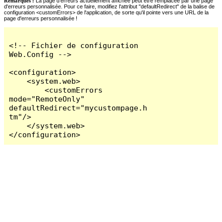
Remarques :
La page d'erreurs actuellement affichée peut être remplacée par une page
d'erreurs personnalisée. Pour ce faire, modifiez l'attribut "defaultRedirect" de la balise de
configuration <customErrors> de l'application, de sorte qu'il pointe vers une URL de la
page d'erreurs personnalisée !
<!-- Fichier de configuration 
Web.Config -->

<configuration>

    <system.web>

        <customErrors 
mode="RemoteOnly" 
defaultRedirect="mycustompage.h
tm"/>

    </system.web>

</configuration>