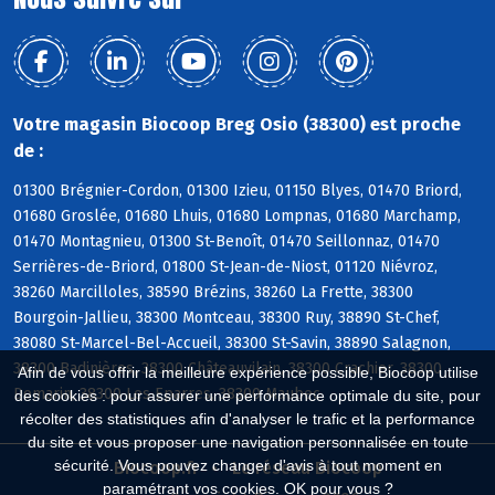
Votre magasin Biocoop Breg Osio (38300) est proche
de :
01300 Brégnier-Cordon, 01300 Izieu, 01150 Blyes, 01470 Briord,
01680 Groslée, 01680 Lhuis, 01680 Lompnas, 01680 Marchamp,
01470 Montagnieu, 01300 St-Benoît, 01470 Seillonnaz, 01470
Serrières-de-Briord, 01800 St-Jean-de-Niost, 01120 Niévroz,
38260 Marcilloles, 38590 Brézins, 38260 La Frette, 38300
Bourgoin-Jallieu, 38300 Montceau, 38300 Ruy, 38890 St-Chef,
38080 St-Marcel-Bel-Accueil, 38300 St-Savin, 38890 Salagnon,
38300 Badinières, 38300 Châteauvilain, 38300 Crachier, 38300
Afin de vous offrir la meilleure expérience possible, Biocoop utilise
Domarin, 38300 Les Eparres, 38300 Maubec
des cookies : pour assurer une performance optimale du site, pour
récolter des statistiques afin d'analyser le trafic et la performance
du site et vous proposer une navigation personnalisée en toute
sécurité. Vous pouvez changer d'avis à tout moment en
Biocoop.fr
Le réseau Biocoop
paramétrant vos cookies. OK pour vous ?