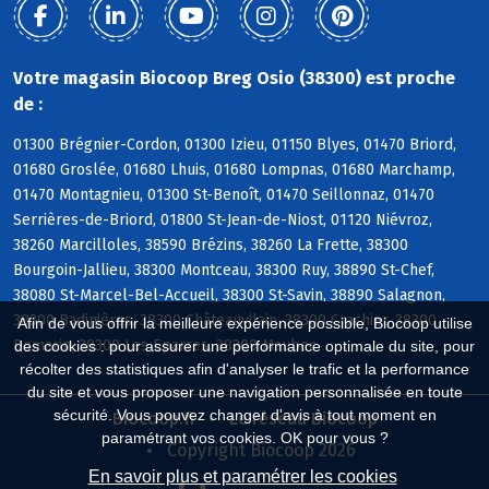
Votre magasin Biocoop Breg Osio (38300) est proche
de :
01300 Brégnier-Cordon, 01300 Izieu, 01150 Blyes, 01470 Briord,
01680 Groslée, 01680 Lhuis, 01680 Lompnas, 01680 Marchamp,
01470 Montagnieu, 01300 St-Benoît, 01470 Seillonnaz, 01470
Serrières-de-Briord, 01800 St-Jean-de-Niost, 01120 Niévroz,
38260 Marcilloles, 38590 Brézins, 38260 La Frette, 38300
Bourgoin-Jallieu, 38300 Montceau, 38300 Ruy, 38890 St-Chef,
38080 St-Marcel-Bel-Accueil, 38300 St-Savin, 38890 Salagnon,
38300 Badinières, 38300 Châteauvilain, 38300 Crachier, 38300
Afin de vous offrir la meilleure expérience possible, Biocoop utilise
Domarin, 38300 Les Eparres, 38300 Maubec
des cookies : pour assurer une performance optimale du site, pour
récolter des statistiques afin d'analyser le trafic et la performance
du site et vous proposer une navigation personnalisée en toute
sécurité. Vous pouvez changer d'avis à tout moment en
Biocoop.fr
Le réseau Biocoop
paramétrant vos cookies. OK pour vous ?
Copyright Biocoop 2026
En savoir plus et paramétrer les cookies