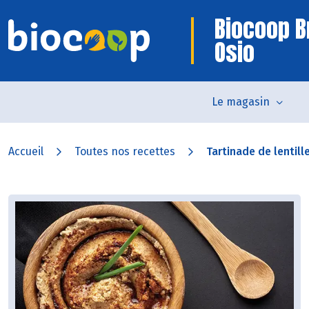
Biocoop B
Osio
Le magasin
Accueil
Toutes nos recettes
Tartinade de lentilles