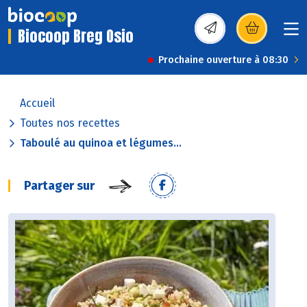
Biocoop Breg Osio
(s’ouvre dans une nou
Prochaine ouverture à 08:30
Accueil
Toutes nos recettes
Taboulé au quinoa et légumes...
Partager sur