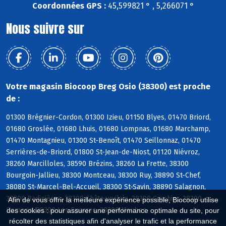
Coordonnées GPS :
45,599821 ° , 5,266071 °
Nous suivre sur
Votre magasin Biocoop Breg Osio (38300) est proche
de :
01300 Brégnier-Cordon, 01300 Izieu, 01150 Blyes, 01470 Briord,
01680 Groslée, 01680 Lhuis, 01680 Lompnas, 01680 Marchamp,
01470 Montagnieu, 01300 St-Benoît, 01470 Seillonnaz, 01470
Serrières-de-Briord, 01800 St-Jean-de-Niost, 01120 Niévroz,
38260 Marcilloles, 38590 Brézins, 38260 La Frette, 38300
Bourgoin-Jallieu, 38300 Montceau, 38300 Ruy, 38890 St-Chef,
38080 St-Marcel-Bel-Accueil, 38300 St-Savin, 38890 Salagnon,
38300 Badinières, 38300 Châteauvilain, 38300 Crachier, 38300
Afin de vous offrir la meilleure expérience possible, Biocoop utilise
Domarin, 38300 Les Eparres, 38300 Maubec
des cookies : pour assurer une performance optimale du site, pour
récolter des statistiques afin d'analyser le trafic et la performance