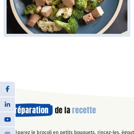
Préparation
de la
recette
Séparez le brocoli en petits bouquets, rincez-les, égout