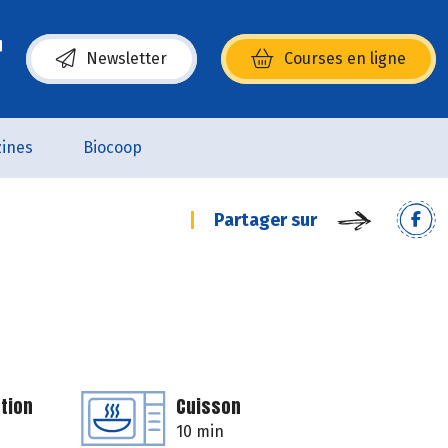
Newsletter
Courses en ligne
(s’ouvre dans une nouvelle fenêtre)
ines
Biocoop
Partager sur
tion
Cuisson
10 min