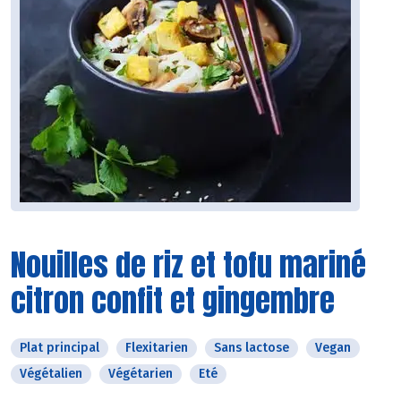
Nouilles de riz et tofu mariné
citron confit et gingembre
Plat principal
Flexitarien
Sans lactose
Vegan
Végétalien
Végétarien
Eté