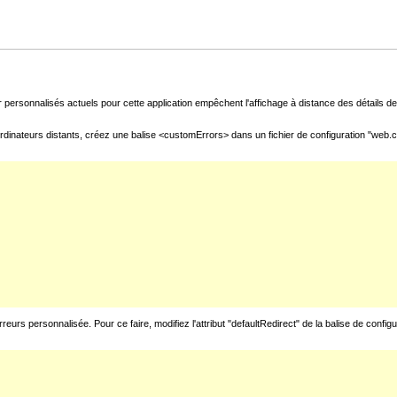
 personnalisés actuels pour cette application empêchent l'affichage à distance des détails de 
rdinateurs distants, créez une balise <customErrors> dans un fichier de configuration "web.con
urs personnalisée. Pour ce faire, modifiez l'attribut "defaultRedirect" de la balise de config