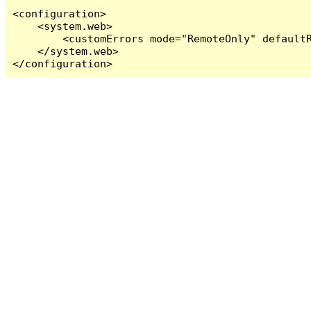
<configuration>

    <system.web>

        <customErrors mode="RemoteOnly" defaultR
    </system.web>

</configuration>