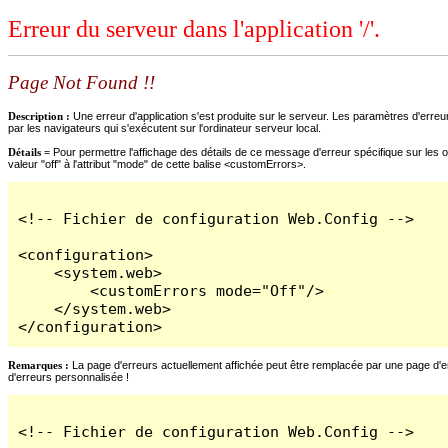
Erreur du serveur dans l'application '/'.
Page Not Found !!
Description :
Une erreur d'application s'est produite sur le serveur. Les paramètres d'erreur
par les navigateurs qui s'exécutent sur l'ordinateur serveur local.
Détails =
Pour permettre l'affichage des détails de ce message d'erreur spécifique sur les o
valeur "off" à l'attribut "mode" de cette balise <customErrors>.
<!-- Fichier de configuration Web.Config -->

<configuration>

    <system.web>

        <customErrors mode="Off"/>

    </system.web>

</configuration>
Remarques :
La page d'erreurs actuellement affichée peut être remplacée par une page d'erre
d'erreurs personnalisée !
<!-- Fichier de configuration Web.Config -->
