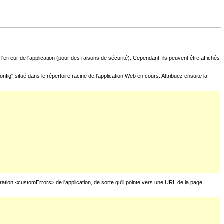
l'erreur de l'application (pour des raisons de sécurité). Cependant, ils peuvent être affichés
fig" situé dans le répertoire racine de l'application Web en cours. Attribuez ensuite la
uration <customErrors> de l'application, de sorte qu'il pointe vers une URL de la page