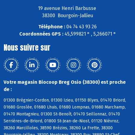
19 avenue Henri Barbusse
38300 Bourgoin-Jallieu
Téléphone :
04 74 43 93 26
Coordonnées GPS :
45,599821 ° , 5,266071 °
Nous suivre sur
Votre magasin Biocoop Breg Osio (38300) est proche
de :
01300 Brégnier-Cordon, 01300 Izieu, 01150 Blyes, 01470 Briord,
01680 Groslée, 01680 Lhuis, 01680 Lompnas, 01680 Marchamp,
01470 Montagnieu, 01300 St-Benoît, 01470 Seillonnaz, 01470
Serrières-de-Briord, 01800 St-Jean-de-Niost, 01120 Niévroz,
38260 Marcilloles, 38590 Brézins, 38260 La Frette, 38300
Bourgoin-Jallieu, 38300 Montceau, 38300 Ruy, 38890 St-Chef,