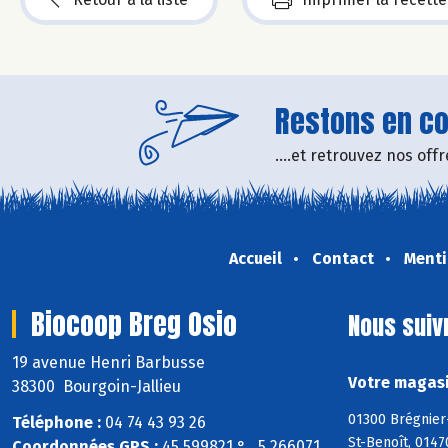
Restons en con
....et retrouvez nos of
Accueil
Contact
Menti
Biocoop Breg Osio
Nous suiv
19 avenue Henri Barbusse
Votre magasi
38300 Bourgoin-Jallieu
01300 Brégnier
Téléphone :
04 74 43 93 26
St-Benoît, 0147
Coordonnées GPS :
45,599821 ° , 5,266071