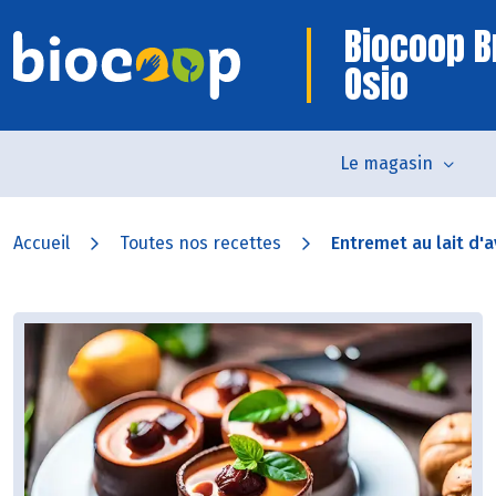
Biocoop B
Osio
Le magasin
Accueil
Toutes nos recettes
Entremet au lait d'a