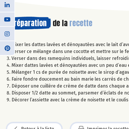
Préparation
de la
recette
Mixer les dattes lavées et dénoyautées avec le lait d’av
Verser ce mélange dans une cocotte et mettre sur le fe
Verser dans des ramequins individuels, laisser refroidir
Mixer dattes lavées et dénoyautées avec un peu d’eau e
Mélanger 1 cs de purée de noisette avec le sirop d’agave
Faire fondre doucement au bain marie les carrés de ch
Déposer une cuillère de crème de datte dans chaque 
Disposer 1/2 datte au sommet, parsemer d’éclats de noi
Décorer l’assiette avec la crème de noisette et le couli
Retour à la liste
Imprimer la recette