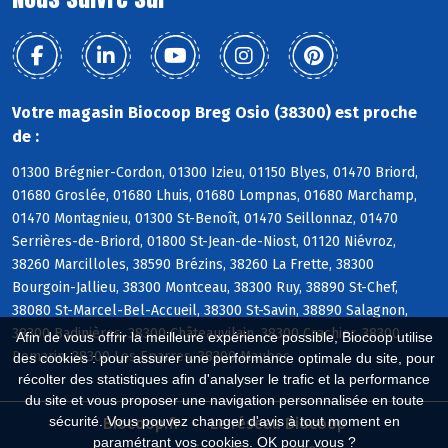
Votre magasin Biocoop Breg Osio (38300) est proche
de :
01300 Brégnier-Cordon, 01300 Izieu, 01150 Blyes, 01470 Briord,
01680 Groslée, 01680 Lhuis, 01680 Lompnas, 01680 Marchamp,
01470 Montagnieu, 01300 St-Benoît, 01470 Seillonnaz, 01470
Serrières-de-Briord, 01800 St-Jean-de-Niost, 01120 Niévroz,
38260 Marcilloles, 38590 Brézins, 38260 La Frette, 38300
Bourgoin-Jallieu, 38300 Montceau, 38300 Ruy, 38890 St-Chef,
38080 St-Marcel-Bel-Accueil, 38300 St-Savin, 38890 Salagnon,
38300 Badinières, 38300 Châteauvilain, 38300 Crachier, 38300
Afin de vous offrir la meilleure expérience possible, Biocoop utilise
Domarin, 38300 Les Eparres, 38300 Maubec
des cookies : pour assurer une performance optimale du site, pour
récolter des statistiques afin d'analyser le trafic et la performance
du site et vous proposer une navigation personnalisée en toute
sécurité. Vous pouvez changer d'avis à tout moment en
Biocoop.fr
Le réseau Biocoop
paramétrant vos cookies. OK pour vous ?