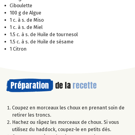
Ciboulette
100 g de Algue
1 c. à s. de Miso
1 c. à s. de Miel
1.5 c. à s. de Huile de tournesol
1.5 c. à s. de Huile de sésame
1 Citron
Préparation
de la
recette
Coupez en morceaux les choux en prenant soin de
retirer les troncs.
Hachez ou râpez les morceaux de choux. Si vous
utilisez du haddock, coupez-le en petits dés.