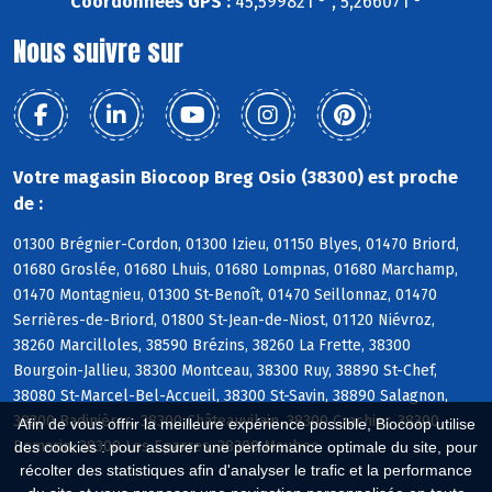
Coordonnées GPS :
45,599821 ° , 5,266071 °
Nous suivre sur
Votre magasin Biocoop Breg Osio (38300) est proche
de :
01300 Brégnier-Cordon, 01300 Izieu, 01150 Blyes, 01470 Briord,
01680 Groslée, 01680 Lhuis, 01680 Lompnas, 01680 Marchamp,
01470 Montagnieu, 01300 St-Benoît, 01470 Seillonnaz, 01470
Serrières-de-Briord, 01800 St-Jean-de-Niost, 01120 Niévroz,
38260 Marcilloles, 38590 Brézins, 38260 La Frette, 38300
Bourgoin-Jallieu, 38300 Montceau, 38300 Ruy, 38890 St-Chef,
38080 St-Marcel-Bel-Accueil, 38300 St-Savin, 38890 Salagnon,
38300 Badinières, 38300 Châteauvilain, 38300 Crachier, 38300
Afin de vous offrir la meilleure expérience possible, Biocoop utilise
Domarin, 38300 Les Eparres, 38300 Maubec
des cookies : pour assurer une performance optimale du site, pour
récolter des statistiques afin d'analyser le trafic et la performance