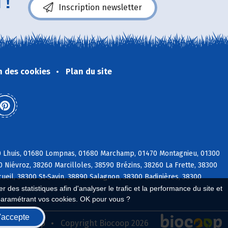
 !
Inscription newsletter
n des cookies
Plan du site
80 Lhuis, 01680 Lompnas, 01680 Marchamp, 01470 Montagnieu, 01300
0 Niévroz, 38260 Marcilloles, 38590 Brézins, 38260 La Frette, 38300
ueil, 38300 St-Savin, 38890 Salagnon, 38300 Badinières, 38300
 des statistiques afin d'analyser le trafic et la performance du site et
paramétrant vos cookies. OK pour vous ?
'accepte
seau Biocoop
Copyright Biocoop 2026