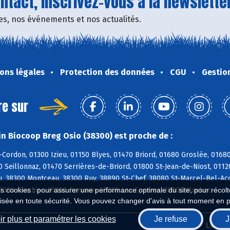
tact, inscrivez-vous à la newsletter
fres, nos événements et nos actualités.
ons légales
Protection des données
CGU
Gestio
re sur
n Biocoop Breg Osio (38300) est proche de :
-Cordon, 01300 Izieu, 01150 Blyes, 01470 Briord, 01680 Groslée, 016
0 Seillonnaz, 01470 Serrières-de-Briord, 01800 St-Jean-de-Niost, 0112
u, 38300 Montceau, 38300 Ruy, 38890 St-Chef, 38080 St-Marcel-Bel-Acc
38300 Crachier, 38300 Domarin, 38300 Les Eparres, 38300 Maubec
es cookies : pour assurer une performance optimale du site, pour récolter
isée en toute sécurité. Vous pouvez changer d'avis à tout moment en 
r plus et paramétrer les cookies
Je refuse
J
Biocoop.fr
Le ré