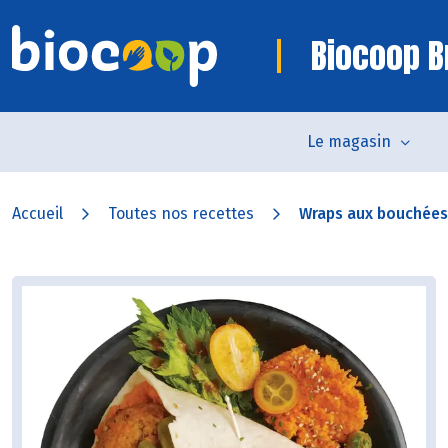
Biocoop B
Le magasin
Accueil
Toutes nos recettes
Wraps aux bouchées 