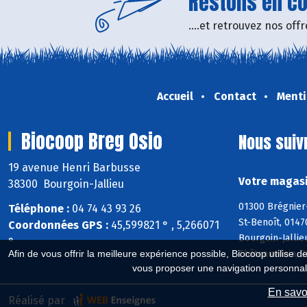
Restons en con
....et retrouvez nos of
Accueil
Contact
Menti
Biocoop Breg Osio
Nous suiv
19 avenue Henri Barbusse
Votre magasi
38300 Bourgoin-Jallieu
01300 Brégnier
Téléphone :
04 74 43 93 26
St-Benoît, 0147
Coordonnées GPS :
45,599821 ° , 5,266071
Bourgoin-Jallie
°
Châteauvilain, 
Afin de vous offrir la meilleure expérience possible, Biocoop utilise d
vous proposer une navigation personnal
En savoi
Réalisé par