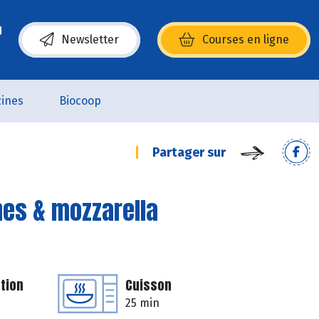
Newsletter
Courses en ligne
(s’ouvre dans une nouvelle fenêtre)
ines
Biocoop
Partager sur
es & mozzarella
tion
Cuisson
25 min