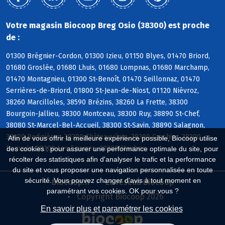
Votre magasin Biocoop Breg Osio (38300) est proche
de :
01300 Brégnier-Cordon, 01300 Izieu, 01150 Blyes, 01470 Briord,
01680 Groslée, 01680 Lhuis, 01680 Lompnas, 01680 Marchamp,
01470 Montagnieu, 01300 St-Benoît, 01470 Seillonnaz, 01470
Serrières-de-Briord, 01800 St-Jean-de-Niost, 01120 Niévroz,
38260 Marcilloles, 38590 Brézins, 38260 La Frette, 38300
Bourgoin-Jallieu, 38300 Montceau, 38300 Ruy, 38890 St-Chef,
38080 St-Marcel-Bel-Accueil, 38300 St-Savin, 38890 Salagnon,
38300 Badinières, 38300 Châteauvilain, 38300 Crachier, 38300
Afin de vous offrir la meilleure expérience possible, Biocoop utilise
Domarin, 38300 Les Eparres, 38300 Maubec
des cookies : pour assurer une performance optimale du site, pour
récolter des statistiques afin d'analyser le trafic et la performance
du site et vous proposer une navigation personnalisée en toute
sécurité. Vous pouvez changer d'avis à tout moment en
Biocoop.fr
Le réseau Biocoop
paramétrant vos cookies. OK pour vous ?
Copyright Biocoop 2026
En savoir plus et paramétrer les cookies