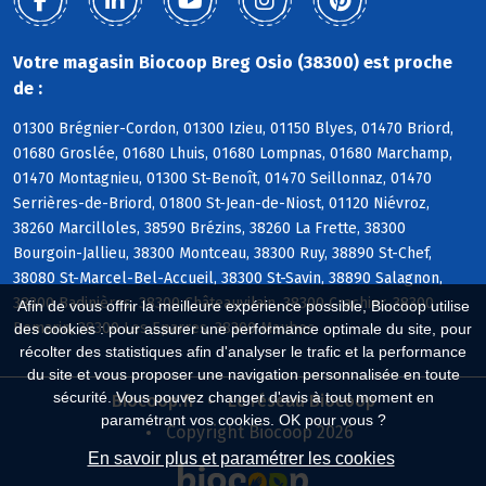
Votre magasin Biocoop Breg Osio (38300) est proche
de :
01300 Brégnier-Cordon, 01300 Izieu, 01150 Blyes, 01470 Briord,
01680 Groslée, 01680 Lhuis, 01680 Lompnas, 01680 Marchamp,
01470 Montagnieu, 01300 St-Benoît, 01470 Seillonnaz, 01470
Serrières-de-Briord, 01800 St-Jean-de-Niost, 01120 Niévroz,
38260 Marcilloles, 38590 Brézins, 38260 La Frette, 38300
Bourgoin-Jallieu, 38300 Montceau, 38300 Ruy, 38890 St-Chef,
38080 St-Marcel-Bel-Accueil, 38300 St-Savin, 38890 Salagnon,
38300 Badinières, 38300 Châteauvilain, 38300 Crachier, 38300
Afin de vous offrir la meilleure expérience possible, Biocoop utilise
Domarin, 38300 Les Eparres, 38300 Maubec
des cookies : pour assurer une performance optimale du site, pour
récolter des statistiques afin d'analyser le trafic et la performance
du site et vous proposer une navigation personnalisée en toute
sécurité. Vous pouvez changer d'avis à tout moment en
Biocoop.fr
Le réseau Biocoop
paramétrant vos cookies. OK pour vous ?
Copyright Biocoop 2026
En savoir plus et paramétrer les cookies