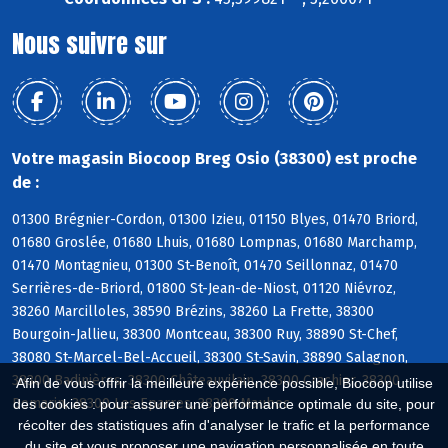
Nous suivre sur
Votre magasin Biocoop Breg Osio (38300) est proche
de :
01300 Brégnier-Cordon, 01300 Izieu, 01150 Blyes, 01470 Briord,
01680 Groslée, 01680 Lhuis, 01680 Lompnas, 01680 Marchamp,
01470 Montagnieu, 01300 St-Benoît, 01470 Seillonnaz, 01470
Serrières-de-Briord, 01800 St-Jean-de-Niost, 01120 Niévroz,
38260 Marcilloles, 38590 Brézins, 38260 La Frette, 38300
Bourgoin-Jallieu, 38300 Montceau, 38300 Ruy, 38890 St-Chef,
38080 St-Marcel-Bel-Accueil, 38300 St-Savin, 38890 Salagnon,
38300 Badinières, 38300 Châteauvilain, 38300 Crachier, 38300
Afin de vous offrir la meilleure expérience possible, Biocoop utilise
Domarin, 38300 Les Eparres, 38300 Maubec
des cookies : pour assurer une performance optimale du site, pour
récolter des statistiques afin d'analyser le trafic et la performance
du site et vous proposer une navigation personnalisée en toute