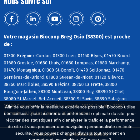
Nous suivre sur
Votre magasin Biocoop Breg Osio (38300) est proche
de :
01300 Brégnier-Cordon, 01300 Izieu, 01150 Blyes, 01470 Briord,
01680 Groslée, 01680 Lhuis, 01680 Lompnas, 01680 Marchamp,
01470 Montagnieu, 01300 St-Benoît, 01470 Seillonnaz, 01470
Serrières-de-Briord, 01800 St-Jean-de-Niost, 01120 Niévroz,
38260 Marcilloles, 38590 Brézins, 38260 La Frette, 38300
Bourgoin-Jallieu, 38300 Montceau, 38300 Ruy, 38890 St-Chef,
38080 St-Marcel-Bel-Accueil, 38300 St-Savin, 38890 Salagnon,
38300 Badinières, 38300 Châteauvilain, 38300 Crachier, 38300
Afin de vous offrir la meilleure expérience possible, Biocoop utilise
Domarin, 38300 Les Eparres, 38300 Maubec
des cookies : pour assurer une performance optimale du site, pour
récolter des statistiques afin d'analyser le trafic et la performance
du site et vous proposer une navigation personnalisée en toute
sécurité. Vous pouvez changer d'avis à tout moment en
Biocoop.fr
Le réseau Biocoop
paramétrant vos cookies. OK pour vous ?