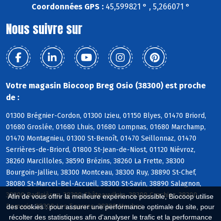
Coordonnées GPS :
45,599821 ° , 5,266071 °
Nous suivre sur
Votre magasin Biocoop Breg Osio (38300) est proche
de :
01300 Brégnier-Cordon, 01300 Izieu, 01150 Blyes, 01470 Briord,
01680 Groslée, 01680 Lhuis, 01680 Lompnas, 01680 Marchamp,
01470 Montagnieu, 01300 St-Benoît, 01470 Seillonnaz, 01470
Serrières-de-Briord, 01800 St-Jean-de-Niost, 01120 Niévroz,
38260 Marcilloles, 38590 Brézins, 38260 La Frette, 38300
Bourgoin-Jallieu, 38300 Montceau, 38300 Ruy, 38890 St-Chef,
38080 St-Marcel-Bel-Accueil, 38300 St-Savin, 38890 Salagnon,
38300 Badinières, 38300 Châteauvilain, 38300 Crachier, 38300
Afin de vous offrir la meilleure expérience possible, Biocoop utilise
Domarin, 38300 Les Eparres, 38300 Maubec
des cookies : pour assurer une performance optimale du site, pour
récolter des statistiques afin d'analyser le trafic et la performance