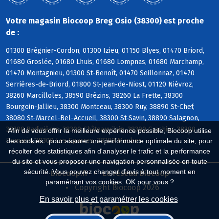
Votre magasin Biocoop Breg Osio (38300) est proche
de :
01300 Brégnier-Cordon, 01300 Izieu, 01150 Blyes, 01470 Briord,
01680 Groslée, 01680 Lhuis, 01680 Lompnas, 01680 Marchamp,
01470 Montagnieu, 01300 St-Benoît, 01470 Seillonnaz, 01470
Serrières-de-Briord, 01800 St-Jean-de-Niost, 01120 Niévroz,
38260 Marcilloles, 38590 Brézins, 38260 La Frette, 38300
Bourgoin-Jallieu, 38300 Montceau, 38300 Ruy, 38890 St-Chef,
38080 St-Marcel-Bel-Accueil, 38300 St-Savin, 38890 Salagnon,
38300 Badinières, 38300 Châteauvilain, 38300 Crachier, 38300
Afin de vous offrir la meilleure expérience possible, Biocoop utilise
Domarin, 38300 Les Eparres, 38300 Maubec
des cookies : pour assurer une performance optimale du site, pour
récolter des statistiques afin d'analyser le trafic et la performance
du site et vous proposer une navigation personnalisée en toute
sécurité. Vous pouvez changer d'avis à tout moment en
Biocoop.fr
Le réseau Biocoop
paramétrant vos cookies. OK pour vous ?
Copyright Biocoop 2026
En savoir plus et paramétrer les cookies