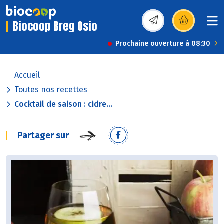
Biocoop Breg Osio
(s’ouvre dans une nou
Prochaine ouverture à 08:30
Accueil
Toutes nos recettes
Cocktail de saison : cidre...
Partager sur