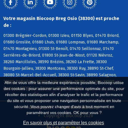
Votre magasin Biocoop Breg Osio (38300) est proche
de :
01300 Brégnier-Cordon, 01300 Izieu, 01150 Blyes, 01470 Briord,
01680 Groslée, 01680 Lhuis, 01680 Lompnas, 01680 Marchamp,
01470 Montagnieu, 01300 St-Benoît, 01470 Seillonnaz, 01470
Serrières-de-Briord, 01800 St-Jean-de-Niost, 01120 Niévroz,
38260 Marcilloles, 38590 Brézins, 38260 La Frette, 38300
Bourgoin-Jallieu, 38300 Montceau, 38300 Ruy, 38890 St-Chef,
38080 St-Marcel-Bel-Accueil, 38300 St-Savin, 38890 Salagnon,
38300 Badinières, 38300 Châteauvilain, 38300 Crachier, 38300
Afin de vous offrir la meilleure expérience possible, Biocoop utilise
Domarin, 38300 Les Eparres, 38300 Maubec
des cookies : pour assurer une performance optimale du site, pour
récolter des statistiques afin d'analyser le trafic et la performance
du site et vous proposer une navigation personnalisée en toute
sécurité. Vous pouvez changer d'avis à tout moment en
Biocoop.fr
Le réseau Biocoop
paramétrant vos cookies. OK pour vous ?
Copyright Biocoop 2026
En savoir plus et paramétrer les cookies