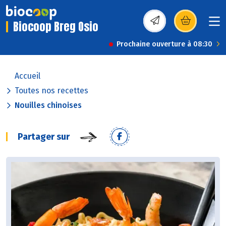
Biocoop Breg Osio
(s’ouvre dans une nou
Prochaine ouverture à 08:30
Accueil
Toutes nos recettes
Nouilles chinoises
Partager sur