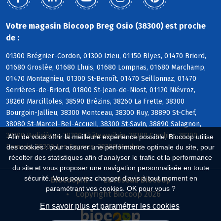
Votre magasin Biocoop Breg Osio (38300) est proche
de :
01300 Brégnier-Cordon, 01300 Izieu, 01150 Blyes, 01470 Briord,
01680 Groslée, 01680 Lhuis, 01680 Lompnas, 01680 Marchamp,
01470 Montagnieu, 01300 St-Benoît, 01470 Seillonnaz, 01470
Serrières-de-Briord, 01800 St-Jean-de-Niost, 01120 Niévroz,
38260 Marcilloles, 38590 Brézins, 38260 La Frette, 38300
Bourgoin-Jallieu, 38300 Montceau, 38300 Ruy, 38890 St-Chef,
38080 St-Marcel-Bel-Accueil, 38300 St-Savin, 38890 Salagnon,
38300 Badinières, 38300 Châteauvilain, 38300 Crachier, 38300
Afin de vous offrir la meilleure expérience possible, Biocoop utilise
Domarin, 38300 Les Eparres, 38300 Maubec
des cookies : pour assurer une performance optimale du site, pour
récolter des statistiques afin d'analyser le trafic et la performance
du site et vous proposer une navigation personnalisée en toute
sécurité. Vous pouvez changer d'avis à tout moment en
Biocoop.fr
Le réseau Biocoop
paramétrant vos cookies. OK pour vous ?
Copyright Biocoop 2026
En savoir plus et paramétrer les cookies