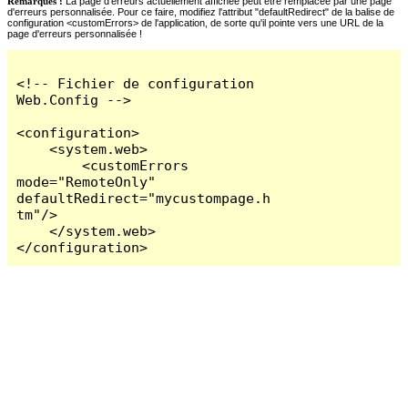
Remarques :
La page d'erreurs actuellement affichée peut être remplacée par une page
d'erreurs personnalisée. Pour ce faire, modifiez l'attribut "defaultRedirect" de la balise de
configuration <customErrors> de l'application, de sorte qu'il pointe vers une URL de la
page d'erreurs personnalisée !
<!-- Fichier de configuration 
Web.Config -->

<configuration>

    <system.web>

        <customErrors 
mode="RemoteOnly" 
defaultRedirect="mycustompage.h
tm"/>

    </system.web>

</configuration>