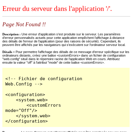
Erreur du serveur dans l'application '/'.
Page Not Found !!
Description :
Une erreur d'application s'est produite sur le serveur. Les paramètres
d'erreur personnalisés actuels pour cette application empêchent l'affichage à distance
des détails de l'erreur de l'application (pour des raisons de sécurité). Cependant, ils
peuvent être affichés par les navigateurs qui s'exécutent sur l'ordinateur serveur local.
Détails =
Pour permettre l'affichage des détails de ce message d'erreur spécifique sur les
ordinateurs distants, créez une balise <customErrors> dans un fichier de configuration
"web.config" situé dans le répertoire racine de l'application Web en cours. Attribuez
ensuite la valeur "off" à l'attribut "mode" de cette balise <customErrors>.
<!-- Fichier de configuration 
Web.Config -->

<configuration>

    <system.web>

        <customErrors 
mode="Off"/>

    </system.web>

</configuration>