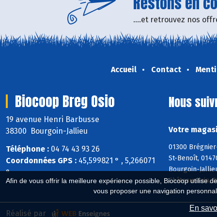
Restons en con
....et retrouvez nos of
Accueil
Contact
Menti
Biocoop Breg Osio
Nous suiv
19 avenue Henri Barbusse
Votre magasi
38300 Bourgoin-Jallieu
01300 Brégnier
Téléphone :
04 74 43 93 26
St-Benoît, 0147
Coordonnées GPS :
45,599821 ° , 5,266071
Bourgoin-Jallie
°
Châteauvilain, 
Afin de vous offrir la meilleure expérience possible, Biocoop utilise d
vous proposer une navigation personnal
En savoi
Réalisé par