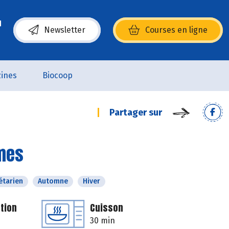
Newsletter
Courses en ligne
(s’ouvre dans une nouvelle fenêtre)
ines
Biocoop
Partager sur
umes
étarien
Automne
Hiver
tion
Cuisson
30 min