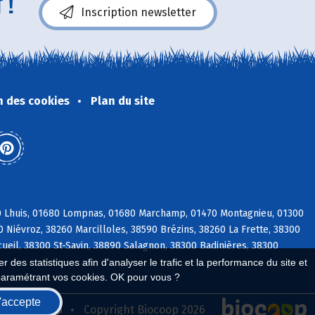
 !
Inscription newsletter
n des cookies
Plan du site
80 Lhuis, 01680 Lompnas, 01680 Marchamp, 01470 Montagnieu, 01300
0 Niévroz, 38260 Marcilloles, 38590 Brézins, 38260 La Frette, 38300
ueil, 38300 St-Savin, 38890 Salagnon, 38300 Badinières, 38300
 des statistiques afin d'analyser le trafic et la performance du site et
paramétrant vos cookies. OK pour vous ?
'accepte
seau Biocoop
Copyright Biocoop 2026