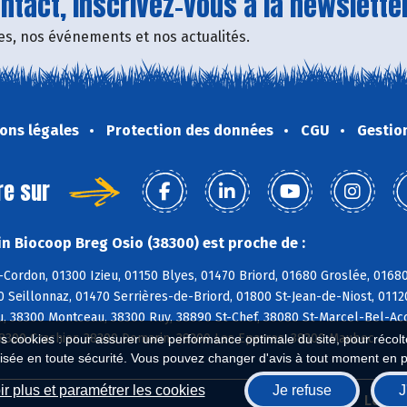
tact, inscrivez-vous à la newsletter
fres, nos événements et nos actualités.
ons légales
Protection des données
CGU
Gestio
re sur
n Biocoop Breg Osio (38300) est proche de :
-Cordon, 01300 Izieu, 01150 Blyes, 01470 Briord, 01680 Groslée, 016
0 Seillonnaz, 01470 Serrières-de-Briord, 01800 St-Jean-de-Niost, 0112
u, 38300 Montceau, 38300 Ruy, 38890 St-Chef, 38080 St-Marcel-Bel-Acc
38300 Crachier, 38300 Domarin, 38300 Les Eparres, 38300 Maubec
es cookies : pour assurer une performance optimale du site, pour récolter
isée en toute sécurité. Vous pouvez changer d'avis à tout moment en 
r plus et paramétrer les cookies
Je refuse
J
Biocoop.fr
Le ré