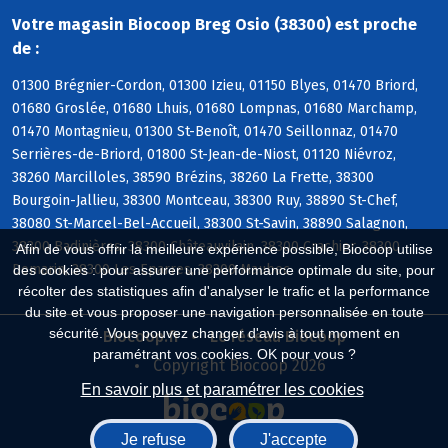
Votre magasin Biocoop Breg Osio (38300) est proche
de :
01300 Brégnier-Cordon, 01300 Izieu, 01150 Blyes, 01470 Briord,
01680 Groslée, 01680 Lhuis, 01680 Lompnas, 01680 Marchamp,
01470 Montagnieu, 01300 St-Benoît, 01470 Seillonnaz, 01470
Serrières-de-Briord, 01800 St-Jean-de-Niost, 01120 Niévroz,
38260 Marcilloles, 38590 Brézins, 38260 La Frette, 38300
Bourgoin-Jallieu, 38300 Montceau, 38300 Ruy, 38890 St-Chef,
38080 St-Marcel-Bel-Accueil, 38300 St-Savin, 38890 Salagnon,
38300 Badinières, 38300 Châteauvilain, 38300 Crachier, 38300
Afin de vous offrir la meilleure expérience possible, Biocoop utilise
Domarin, 38300 Les Eparres, 38300 Maubec
des cookies : pour assurer une performance optimale du site, pour
récolter des statistiques afin d'analyser le trafic et la performance
du site et vous proposer une navigation personnalisée en toute
sécurité. Vous pouvez changer d'avis à tout moment en
Biocoop.fr
Le réseau Biocoop
paramétrant vos cookies. OK pour vous ?
Copyright Biocoop 2026
En savoir plus et paramétrer les cookies
Je refuse
J'accepte