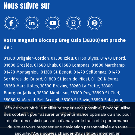
Nous suivre sur
Votre magasin Biocoop Breg Osio (38300) est proche
de :
01300 Brégnier-Cordon, 01300 Izieu, 01150 Blyes, 01470 Briord,
01680 Groslée, 01680 Lhuis, 01680 Lompnas, 01680 Marchamp,
01470 Montagnieu, 01300 St-Benoît, 01470 Seillonnaz, 01470
Serrières-de-Briord, 01800 St-Jean-de-Niost, 01120 Niévroz,
38260 Marcilloles, 38590 Brézins, 38260 La Frette, 38300
Bourgoin-Jallieu, 38300 Montceau, 38300 Ruy, 38890 St-Chef,
38080 St-Marcel-Bel-Accueil, 38300 St-Savin, 38890 Salagnon,
38300 Badinières, 38300 Châteauvilain, 38300 Crachier, 38300
Afin de vous offrir la meilleure expérience possible, Biocoop utilise
Domarin, 38300 Les Eparres, 38300 Maubec
des cookies : pour assurer une performance optimale du site, pour
récolter des statistiques afin d'analyser le trafic et la performance
du site et vous proposer une navigation personnalisée en toute
sécurité. Vous pouvez changer d'avis à tout moment en
Biocoop.fr
Le réseau Biocoop