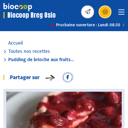
Biocoop Breg Osio
(s’ouvre dans une nou
Prochaine ouverture : Lundi 08:30
Accueil
Toutes nos recettes
Pudding de brioche aux fruits...
Partager sur