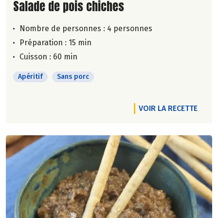
Lire la suite de la recette
Salade de pois chiches
Nombre de personnes :
4 personnes
Préparation : 15 min
Cuisson : 60 min
Apéritif
Sans porc
VOIR LA RECETTE