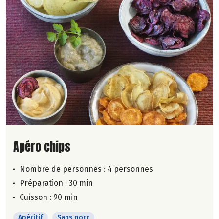
Lire la suite de la recette
Apéro chips
Nombre de personnes :
4 personnes
Préparation : 30 min
Cuisson : 90 min
Apéritif
Sans porc