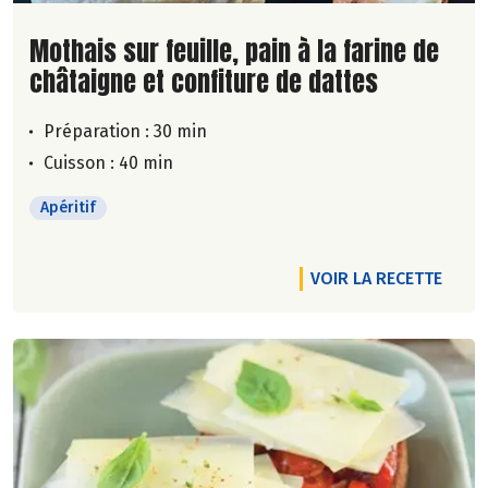
Lire la suite de la recette
Mothais sur feuille, pain à la farine de
châtaigne et confiture de dattes
Préparation : 30 min
Cuisson : 40 min
Apéritif
VOIR LA RECETTE