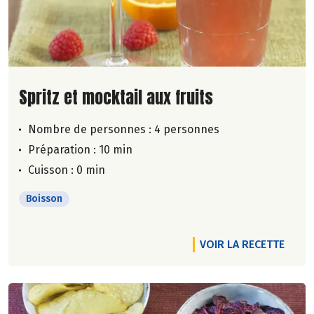
Lire la suite de la recette
Spritz et mocktail aux fruits
Nombre de personnes :
4 personnes
Préparation : 10 min
Cuisson : 0 min
Boisson
VOIR LA RECETTE