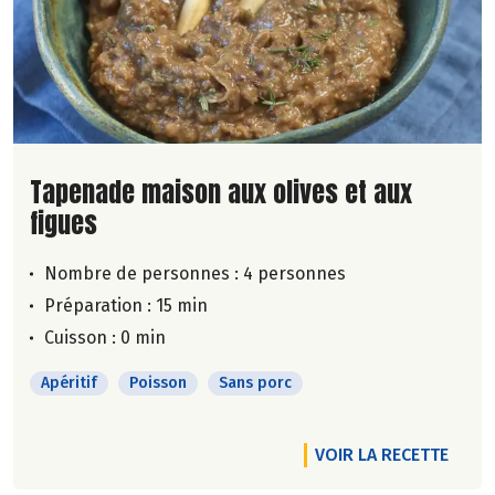
Lire la suite de la recette
Tapenade maison aux olives et aux
figues
Nombre de personnes :
4 personnes
Préparation : 15 min
Cuisson : 0 min
Apéritif
Poisson
Sans porc
VOIR LA RECETTE