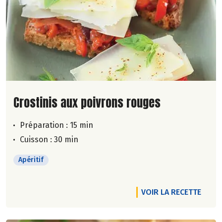
Lire la suite de la recette
Crostinis aux poivrons rouges
Préparation : 15 min
Cuisson : 30 min
Apéritif
VOIR LA RECETTE